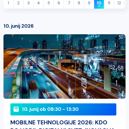
1
2
3
4
5
6
7
8
9
10
11
12
10. junij 2026
10. junij ob 08:30 - 13:30
MOBILNE TEHNOLOGIJE 2026: KDO