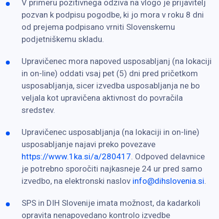
V primeru pozitivnega odziva na vlogo je prijavitelj
pozvan k podpisu pogodbe, ki jo mora v roku 8 dni
od prejema podpisano vrniti Slovenskemu
podjetniškemu skladu.
Upravičenec mora napoved usposabljanj (na lokaciji
in on-line) oddati vsaj pet (5) dni pred pričetkom
usposabljanja, sicer izvedba usposabljanja ne bo
veljala kot upravičena aktivnost do povračila
sredstev.
Upravičenec usposabljanja (na lokaciji in on-line)
usposabljanje najavi preko povezave
https://www.1ka.si/a/280417
. Odpoved delavnice
je potrebno sporočiti najkasneje 24 ur pred samo
izvedbo, na elektronski naslov
info@dihslovenia.si
.
SPS in DIH Slovenije imata možnost, da kadarkoli
opravita nenapovedano kontrolo izvedbe