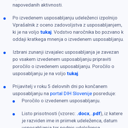
napovedanih aktivnosti.
Po izvedenem usposabljanju udeleženci izpolnijo
Vprašalnik z oceno zadovoljstva z usposabljanjem,
ki je na voljo
tukaj
. Vodstvo naročnika bo pozvano k
oddaji kratkega mnenja o izvedenem usposabljanju.
Izbrani zunanji izvajalec usposabljanja je zavezan
po vsakem izvedenem usposabljanju pripraviti
poročilo o izvedenem usposabljanju. Poročilo o
usposabljanju je na voljo
tukaj
.
Prijavitelj v roku 5 delovnih dni po končanem
usposabljanju na
portal DIH Slovenije
posreduje:
Poročilo o izvedenem usposabljanju.
Listo prisotnosti (vzorec:
.docx
,
.pdf
), iz katere
je razviden ime in priimek udeleženca, datum
usposabljanja ter podpis udeleženca.