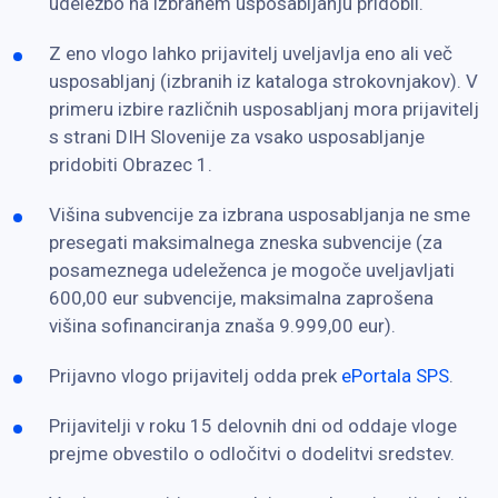
udeležbo na izbranem usposabljanju pridobil.
Z eno vlogo lahko prijavitelj uveljavlja eno ali več
usposabljanj (izbranih iz kataloga strokovnjakov). V
primeru izbire različnih usposabljanj mora prijavitelj
s strani DIH Slovenije za vsako usposabljanje
pridobiti Obrazec 1.
Višina subvencije za izbrana usposabljanja ne sme
presegati maksimalnega zneska subvencije (za
posameznega udeleženca je mogoče uveljavljati
600,00 eur subvencije, maksimalna zaprošena
višina sofinanciranja znaša 9.999,00 eur).
Prijavno vlogo prijavitelj odda prek
ePortala SPS
.
Prijavitelji v roku 15 delovnih dni od oddaje vloge
prejme obvestilo o odločitvi o dodelitvi sredstev.