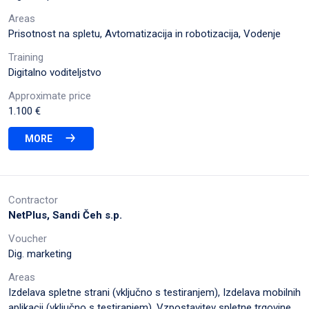
Areas
Prisotnost na spletu, Avtomatizacija in robotizacija, Vodenje
Training
Digitalno voditeljstvo
Approximate price
1.100 €
MORE
Contractor
NetPlus, Sandi Čeh s.p.
Voucher
Dig. marketing
Areas
Izdelava spletne strani (vključno s testiranjem), Izdelava mobilnih
aplikacij (vključno s testiranjem), Vzpostavitev spletne trgovine,